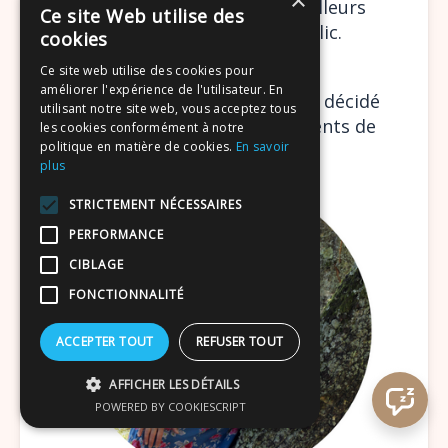
×
via Internet. Ceux-ci ont d'ailleurs 
Ce site Web utilise des
très vite trouvé leur public.
cookies
Ce site web utilise des cookies pour
améliorer l'expérience de l'utilisateur. En
Forte de cette expérience, j'ai décidé 
utilisant notre site web, vous acceptez tous
de créer mes accompagnements de 
les cookies conformément à notre
politique en matière de cookies.
En savoir
Qi Gong en ligne.
plus
STRICTEMENT NÉCESSAIRES
PERFORMANCE
CIBLAGE
FONCTIONNALITÉ
ACCEPTER TOUT
REFUSER TOUT
AFFICHER LES DÉTAILS
POWERED BY COOKIESCRIPT