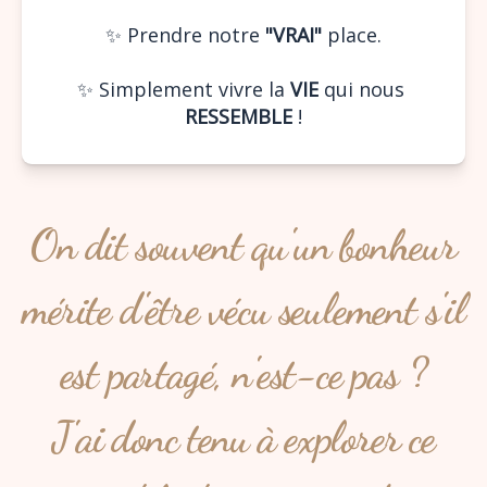
✨ Prendre notre 
"VRAI"
 place.
✨ Simplement vivre la 
VIE
 qui nous 
RESSEMBLE
 !
On dit souvent qu'un bonheur
mérite d'être vécu seulement s'il
est partagé, n'est-ce pas ?
J'
ai donc tenu à explorer
ce