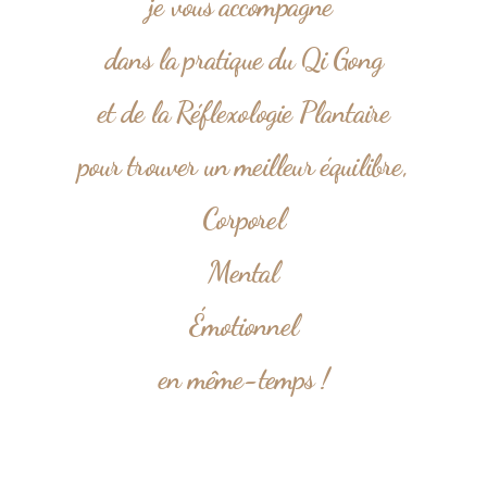
je vous accompagne
dans la pratique du Qi Gong
et de la Réflexologie Plantaire
pour trouver un meilleur équilibre,
Corporel
Mental
Émotionnel
en même-temps !