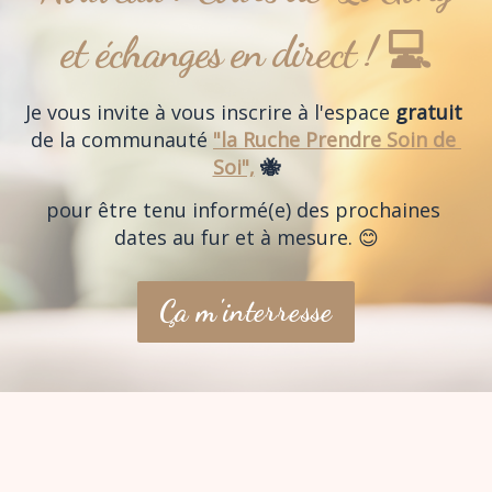
et échanges en direct ! 💻
Je vous invite à vous inscrire à l'espace 
gratuit
de la communauté 
"la
Ruche Prendre Soin de 
Soi",
 🐝
pour être tenu informé(e) des prochaines 
dates au fur et à mesure. 😊
Ça m'interresse